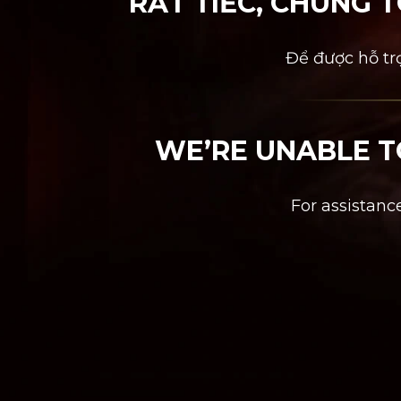
RẤT TIẾC, CHÚNG 
Để được hỗ trợ
WE’RE UNABLE TO
For assistanc