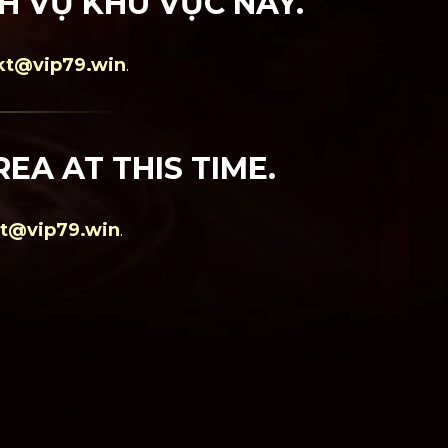
H VỤ KHU VỰC NÀY.
t@vip79.win
.
EA AT THIS TIME.
t@vip79.win
.