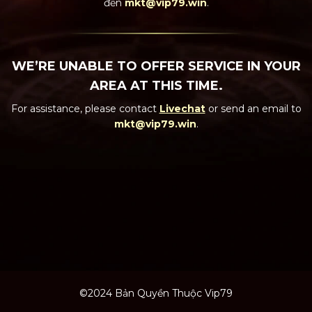
đến
mkt@vip79.win
.
WE’RE UNABLE TO OFFER SERVICE IN YOUR
AREA AT THIS TIME.
For assistance, please contact
Livechat
or send an email to
mkt@vip79.win
.
©2024 Bản Quyền Thuộc Vip79